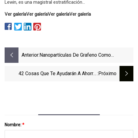
Lewin, es una magistral estratificación...
Ver galería
Ver galería
Ver galería
Ver galería
Anterior:
Nanopartículas De Grafeno Como
Materiales Digitales Generadores De
Datos En La Industria 4.0
42 Cosas Que Te Ayudarán A Ahorrar
:próximo
Dinero Durante La Universidad
Nombre:
*