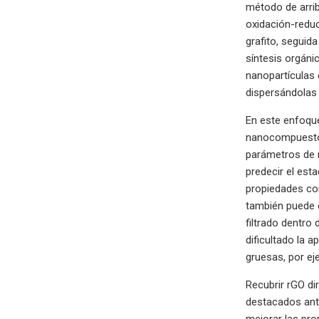
método de arrib
oxidación-reduc
grafito, seguid
síntesis orgáni
nanopartículas 
dispersándolas 
En este enfoque
nanocompuesto 
parámetros de m
predecir el est
propiedades com
también puede c
filtrado dentro
dificultado la 
gruesas, por ej
Recubrir rGO di
destacados ante
mejorar las pro