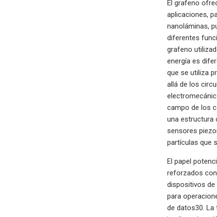
El grafeno ofr
aplicaciones, p
nanoláminas, pu
diferentes func
grafeno utiliza
energía es dife
que se utiliza 
allá de los cir
electromecánic
campo de los c
una estructura 
sensores piezor
partículas que 
El papel potenc
reforzados con 
dispositivos de
para operacione
de datos30. La 