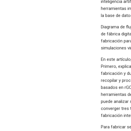
inteligencia ar
herramientas im
la base de dato
Diagrama de flu
de fábrica digi
fabricación para
simulaciones vir
En este artícul
Primero, expli
fabricación y du
recopilar y pro
basados ​​en rG
herramientas de
puede analizar 
converger tres t
fabricación inte
Para fabricar s