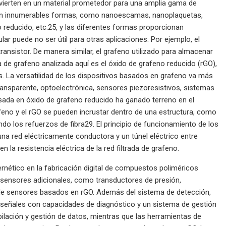
vierten en un material prometedor para una amplia gama de
ta en innumerables formas, como nanoescamas, nanoplaquetas,
 reducido, etc.25, y las diferentes formas proporcionan
lar puede no ser útil para otras aplicaciones. Por ejemplo, el
ransistor. De manera similar, el grafeno utilizado para almacenar
 de grafeno analizada aquí es el óxido de grafeno reducido (rGO),
 La versatilidad de los dispositivos basados ​​en grafeno va más
 transparente, optoelectrónica, sensores piezoresistivos, sistemas
ada en óxido de grafeno reducido ha ganado terreno en el
o y el rGO se pueden incrustar dentro de una estructura, como
o los refuerzos de fibra29. El principio de funcionamiento de los
na red eléctricamente conductora y un túnel eléctrico entre
la resistencia eléctrica de la red filtrada de grafeno.
ernético en la fabricación digital de compuestos poliméricos
ar sensores adicionales, como transductores de presión,
 de sensores basados ​​en rGO. Además del sistema de detección,
 señales con capacidades de diagnóstico y un sistema de gestión
ilación y gestión de datos, mientras que las herramientas de