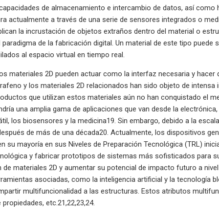
capacidades de almacenamiento e intercambio de datos, así como he
gra actualmente a través de una serie de sensores integrados o me
plican la incrustación de objetos extraños dentro del material o estr
 paradigma de la fabricación digital. Un material de este tipo puede s
lados al espacio virtual en tiempo real.
ros materiales 2D pueden actuar como la interfaz necesaria y hacer
l grafeno y los materiales 2D relacionados han sido objeto de intensa
oductos que utilizan estos materiales aún no han conquistado el me
endría una amplia gama de aplicaciones que van desde la electrónica, l
átil, los biosensores y la medicina19. Sin embargo, debido a la esca
 después de más de una década20. Actualmente, los dispositivos ge
n su mayoría en sus Niveles de Preparación Tecnológica (TRL) inicia
nológica y fabricar prototipos de sistemas más sofisticados para s
ón de materiales 2D y aumentar su potencial de impacto futuro a nivel
ramientas asociadas, como la inteligencia artificial y la tecnología 
mpartir multifuncionalidad a las estructuras. Estos atributos multifu
 propiedades, etc.21,22,23,24.