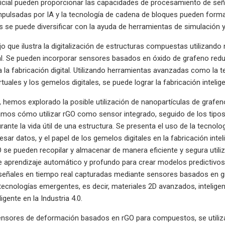
tificial pueden proporcionar las capacidades de procesamiento de seña
pulsadas por IA y la tecnología de cadena de bloques pueden formar 
s se puede diversificar con la ayuda de herramientas de simulación y
jo que ilustra la digitalización de estructuras compuestas utilizand
tal. Se pueden incorporar sensores basados ​​en óxido de grafeno red
 la fabricación digital. Utilizando herramientas avanzadas como la tec
tuales y los gemelos digitales, se puede lograr la fabricación intelige
o, hemos explorado la posible utilización de nanopartículas de grafeno
camos cómo utilizar rGO como sensor integrado, seguido de los tipo
rante la vida útil de una estructura. Se presenta el uso de la tecnolog
cesar datos, y el papel de los gemelos digitales en la fabricación in
O se pueden recopilar y almacenar de manera eficiente y segura utili
 aprendizaje automático y profundo para crear modelos predictivos, 
señales en tiempo real capturadas mediante sensores basados ​​en 
ecnologías emergentes, es decir, materiales 2D avanzados, inteligenci
ligente en la Industria 4.0.
ensores de deformación basados ​​en rGO para compuestos, se utili