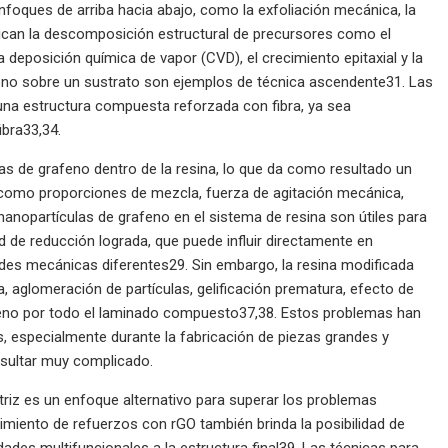
foques de arriba hacia abajo, como la exfoliación mecánica, la
plican la descomposición estructural de precursores como el
 deposición química de vapor (CVD), el crecimiento epitaxial y la
afeno sobre un sustrato son ejemplos de técnica ascendente31. Las
 una estructura compuesta reforzada con fibra, ya sea
ibra33,34.
las de grafeno dentro de la resina, lo que da como resultado un
 como proporciones de mezcla, fuerza de agitación mecánica,
anopartículas de grafeno en el sistema de resina son útiles para
ad de reducción lograda, que puede influir directamente en
dades mecánicas diferentes29. Sin embargo, la resina modificada
, aglomeración de partículas, gelificación prematura, efecto de
 relleno por todo el laminado compuesto37,38. Estos problemas han
s, especialmente durante la fabricación de piezas grandes y
resultar muy complicado.
triz es un enfoque alternativo para superar los problemas
miento de refuerzos con rGO también brinda la posibilidad de
des multifuncionales a la estructura final39. Las técnicas para