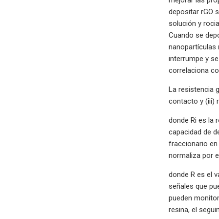
depositar rGO s
solución y roci
Cuando se depos
nanopartículas
interrumpe y se
correlaciona co
La resistencia g
contacto y (iii
donde Ri es la r
capacidad de de
fraccionario en
normaliza por 
donde R es el v
señales que pue
pueden monitore
resina, el segu