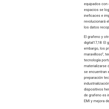
equipados con 
espacios se lo
ineficaces e im
revolucionará el
los datos recopi
El grafeno y ot
digital17,18. E
embargo, los pr
maravilloso”, t
tecnología port
materializarse
se encuentran e
preparación tec
industrializaci
dispositivos her
de grafeno es i
EMI y mejora de