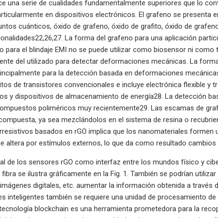
ece una serie de cualidades fundamentalmente superiores que lo con
articularmente en dispositivos electrónicos. El grafeno se presen
ntos cuánticos, óxido de grafeno, óxido de grafito, óxido de grafeno
ionalidades22,26,27. La forma del grafeno para una aplicación particu
do para el blindaje EMI no se puede utilizar como biosensor ni como t
rente del utilizado para detectar deformaciones mecánicas. La forma
principalmente para la detección basada en deformaciones mecánicas.
cuitos de transistores convencionales e incluye electrónica flexible y
os y dispositivos de almacenamiento de energía28. La detección bas
ompuestos poliméricos muy recientemente29. Las escamas de grafen
compuesta, ya sea mezclándolos en el sistema de resina o recubriend
resistivos basados ​​en rGO implica que los nanomateriales formen u
se altera por estímulos externos, lo que da como resultado cambios en 
ial de los sensores rGO como interfaz entre los mundos físico y cib
fibra se ilustra gráficamente en la Fig. 1. También se podrían utiliz
 imágenes digitales, etc. aumentar la información obtenida a través
s inteligentes también se requiere una unidad de procesamiento de
tecnología blockchain es una herramienta prometedora para la recop