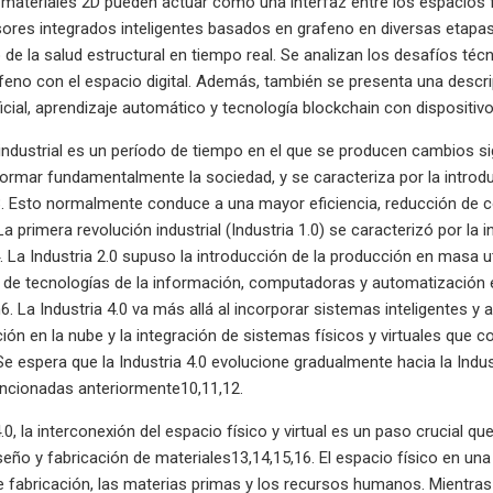
ateriales 2D pueden actuar como una interfaz entre los espacios fí
res integrados inteligentes basados ​​en grafeno en diversas etapa
 de la salud estructural en tiempo real. Se analizan los desafíos té
eno con el espacio digital. Además, también se presenta una descri
ificial, aprendizaje automático y tecnología blockchain con dispositiv
industrial es un período de tiempo en el que se producen cambios si
ormar fundamentalmente la sociedad, y se caracteriza por la intro
3. Esto normalmente conduce a una mayor eficiencia, reducción de 
La primera revolución industrial (Industria 1.0) se caracterizó por 
 La Industria 2.0 supuso la introducción de la producción en masa util
o de tecnologías de la información, computadoras y automatización e
. La Industria 4.0 va más allá al incorporar sistemas inteligentes y a
ión en la nube y la integración de sistemas físicos y virtuales que
 Se espera que la Industria 4.0 evolucione gradualmente hacia la Indu
ncionadas anteriormente10,11,12.
4.0, la interconexión del espacio físico y virtual es un paso crucial q
eño y fabricación de materiales13,14,15,16. El espacio físico en una c
 fabricación, las materias primas y los recursos humanos. Mientras