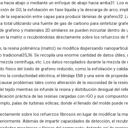
a hacia abajo o mediante un enfoque de abajo hacia arriba31. Los en
ción de GO, la exfoliación en fase líquida y la descarga de arco, im
a de la separación entre capas para producir láminas de grafeno32. La
ca total utilizando una fuente de gas de carbono para sintetizar gr
de grafeno y materiales 2D similares se pueden incrustar dentro de
en la matriz o recubriéndolas directamente sobre los refuerzos de f
, la resina polimérica (matriz) se modifica dispersando nanopartícu
tradicional35,36. Se recopila una enorme cantidad de datos útiles,
ezcla centrífuga, etc. Los datos recopilados durante la mezcla de n
ado físico del óxido de grafeno reducido, como la exfoliación y calid
o la conductividad eléctrica, el blindaje EMI y una serie de propie
ausar problemas tales como alteración de la viscosidad de la resina
 del tejido mientras se infunde la resina y distribución desigual del
aplicación práctica de las resinas cargadas con rGO y sus compuesto
emplo, palas de turbinas eólicas, donde el llenado del molde puede 
rectamente sobre los refuerzos fibrosos en lugar de modificar la ma
riormente. Además de impartir capacidades de detección, el recubri
piedades mecánicas y físicas del compuesto; dotando así de propieda