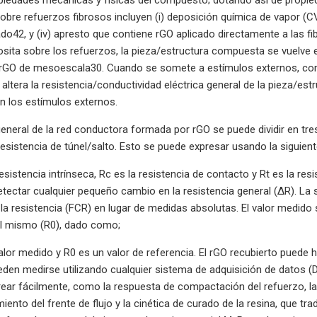
obre refuerzos fibrosos incluyen (i) deposición química de vapor (CVD)
ado42, y (iv) apresto que contiene rGO aplicado directamente a las fi
ita sobre los refuerzos, la pieza/estructura compuesta se vuelve 
 rGO de mesoescala30. Cuando se somete a estímulos externos, como
 altera la resistencia/conductividad eléctrica general de la pieza/es
n los estímulos externos.
eneral de la red conductora formada por rGO se puede dividir en tres ti
) resistencia de túnel/salto. Esto se puede expresar usando la siguie
esistencia intrínseca, Rc es la resistencia de contacto y Rt es la res
tectar cualquier pequeño cambio en la resistencia general (ΔR). L
 la resistencia (FCR) en lugar de medidas absolutas. El valor medido
el mismo (R0), dado como;
alor medido y R0 es un valor de referencia. El rGO recubierto puede h
den medirse utilizando cualquier sistema de adquisición de datos (
ar fácilmente, como la respuesta de compactación del refuerzo, las f
imiento del frente de flujo y la cinética de curado de la resina, que