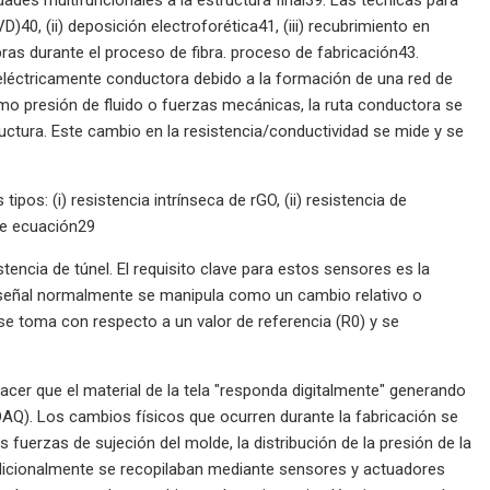
40, (ii) deposición electroforética41, (iii) recubrimiento en
bras durante el proceso de fibra. proceso de fabricación43.
eléctricamente conductora debido a la formación de una red de
 presión de fluido o fuerzas mecánicas, la ruta conductora se
tructura. Este cambio en la resistencia/conductividad se mide y se
pos: (i) resistencia intrínseca de rGO, (ii) resistencia de
nte ecuación29
istencia de túnel. El requisito clave para estos sensores es la
a señal normalmente se manipula como un cambio relativo o
 se toma con respecto a un valor de referencia (R0) y se
acer que el material de la tela "responda digitalmente" generando
DAQ). Los cambios físicos que ocurren durante la fabricación se
uerzas de sujeción del molde, la distribución de la presión de la
 tradicionalmente se recopilaban mediante sensores y actuadores