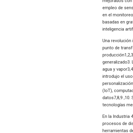
mejorados con m
empleo de senso
en el monitoreo
basadas en graf
inteligencia art
Una revolución 
punto de transf
producción1,2,
generalizado3. 
agua y vapor3,4.
introdujo el us
personalización6
(IoT), computac
datos7,8,9 ,10.
tecnologías me
En la Industria 
procesos de dis
herramientas de