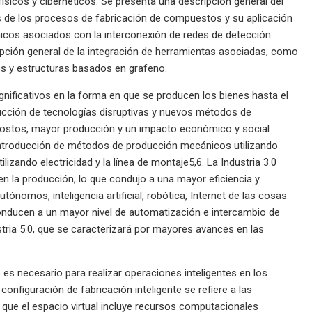
sicos y cibernéticos. Se presenta una descripción general del
s de los procesos de fabricación de compuestos y su aplicación
cnicos asociados con la interconexión de redes de detección
pción general de la integración de herramientas asociadas, como
os y estructuras basados ​​en grafeno.
gnificativos en la forma en que se producen los bienes hasta el
ducción de tecnologías disruptivas y nuevos métodos de
costos, mayor producción y un impacto económico y social
la introducción de métodos de producción mecánicos utilizando
izando electricidad y la línea de montaje5,6. La Industria 3.0
n la producción, lo que condujo a una mayor eficiencia y
utónomos, inteligencia artificial, robótica, Internet de las cosas
 conducen a un mayor nivel de automatización e intercambio de
stria 5.0, que se caracterizará por mayores avances en las
ue es necesario para realizar operaciones inteligentes en los
onfiguración de fabricación inteligente se refiere a las
 que el espacio virtual incluye recursos computacionales