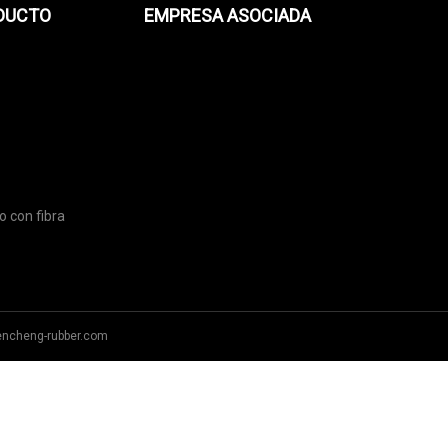
ODUCTO
EMPRESA ASOCIADA
o con fibra
ncheng-rubber.com