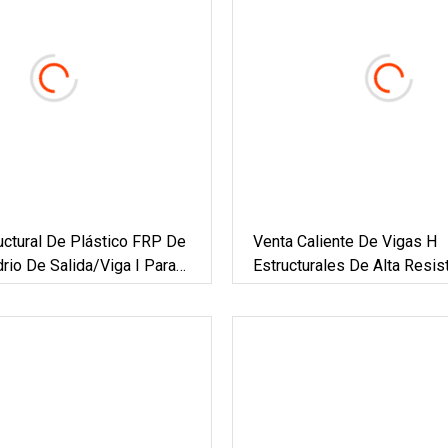
uctural De Plástico FRP De
Venta Caliente De Vigas H
drio De Salida/viga I Para
Estructurales De Alta Resis
ón
Plástico FRP/GRP De Fibra
Vidrio/vigas I Para Mina.