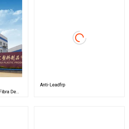
Anti-Leadfrp
Fibra De
 Para