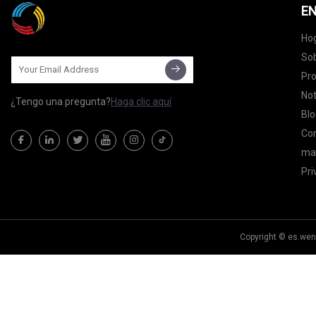
EN
Ho
Sob
Pr
Not
¿Tengo una pregunta?
Haga clic aquí
Blo
Co
map
Pri
Copyright © es.wen