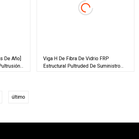
s De Año]
Viga H De Fibra De Vidrio FRP
Pultrusión
Estructural Pultruded De Suministro
P Formas
De Fábrica
orte De
último