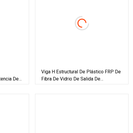
Viga H Estructural De Plástico FRP De
tencia De
Fibra De Vidrio De Salida De
 De
Fábrica/viga I Para Construcción.