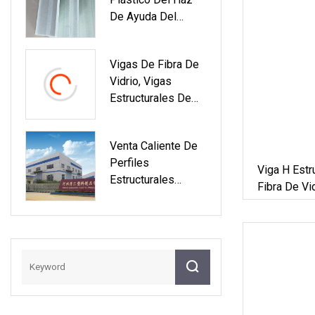
De Ayuda Del
Suelo Del Ganado
De La Fibra De
Vigas De Fibra De
Vidrio De FRP
Vidrio, Vigas
Estructurales De
Plástico, Vigas
FRP I
Venta Caliente De
Perfiles
Viga H Estr
Estructurales
Fibra De Vi
Pultruded De Fibra
Construcci
De Vidrio, Vigas De
Perfil FRP Para
Construcción