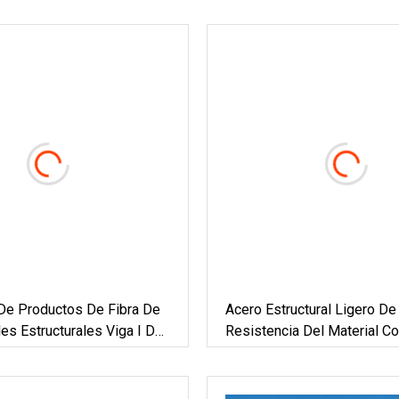
De Productos De Fibra De
Acero Estructural Ligero De 
les Estructurales Viga I De
Resistencia Del Material 
ga H FRP.
FRP I