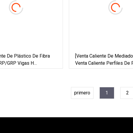
nte De Plástico De Fibra
[Venta Caliente De Mediado
FRP/GRP Vigas H
Venta Caliente Perfiles De 
es/vigas I
De Fibra De Vidrio FRP GR
Estructurales Vigas De Sop
Piso Con Vigas I.
primero
1
2