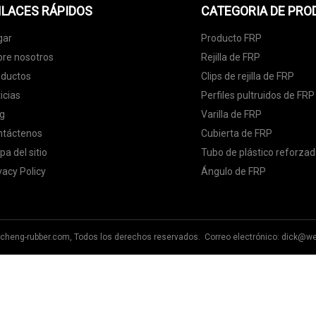
LACES RÁPIDOS
CATEGORIA DE PR
gar
Producto FRP
re nosotros
Rejilla de FRP
oductos
Clips de rejilla de FRP
icias
Perfiles pultruidos de FRP
g
Varilla de FRP
ntáctenos
Cubierta de FRP
a del sitio
Tubo de plástico reforzad
vacy Policy
Ángulo de FRP
cheng-rubber.com, Todos los derechos reservados. Correo electrónico:
dick@we