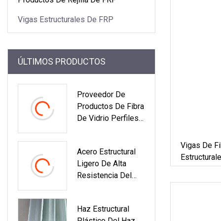
Vigas Estructurales De FRP
ÚLTIMOS PRODUCTOS
Proveedor De
Productos De Fibra
De Vidrio Perfiles
Estructurales Viga I
De Plástico Viga H
Vigas De Fi
Acero Estructural
FRP.
Estructural
Ligero De Alta
Resistencia Del
Material
Compuesto FRP I
Haz Estructural
Plástico Del Haz