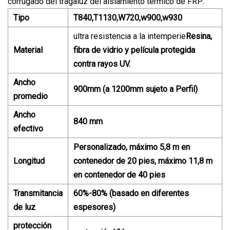
corrugado del tragaluz del aislamiento térmico de FRP:
Tipo
T840,T1130,W720,w900,w930
ultra resistencia a la intemperie
Resina,
Material
fibra de vidrio y película protegida
contra rayos UV.
Ancho
900mm (a 1200mm sujeto a Perfil)
promedio
Ancho
840 mm
efectivo
Personalizado, máximo 5,8 m en
Longitud
contenedor de 20 pies, máximo 11,8 m
en contenedor de 40 pies
Transmitancia
60%-80% (basado en diferentes
de luz
espesores)
protección