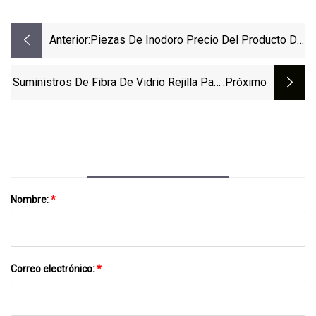
Anterior:
Piezas De Inodoro Precio Del Producto De
Fibra De Vidrio FRP
Suministros De Fibra De Vidrio Rejilla Para
:próximo
Puentes Fabricante De Productos FRP
Nombre:
*
Correo electrónico:
*