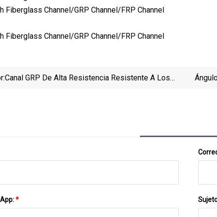
r:
Canal GRP De Alta Resistencia Resistente A Los
Ángulo
Rayos UV, Canal FRP Canal De Fibra De Vidrio
La Corro
Correo
sApp:
*
Sujet