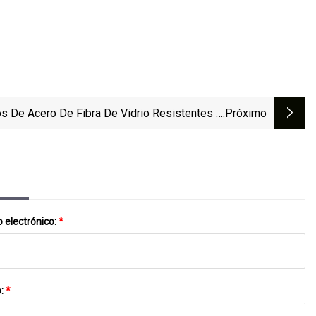
s De Acero De Fibra De Vidrio Resistentes A
:próximo
sión, Barra Angular De FRP, Hierro Angular De
FRP
 electrónico:
*
o:
*