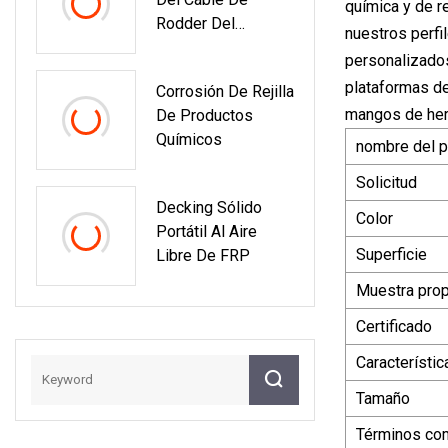
química y de r
Rodder Del
nuestros perfil
Conducto De
personalizado
Alambre Trazable
plataformas de 
Corrosión De Rejilla
De La Fibra De
mangos de herr
De Productos
Vidrio De FRP Que
Químicos
Corre Rod
nombre del p
Solicitud
Decking Sólido
Color
Portátil Al Aire
Superficie
Libre De FRP
Muestra pro
Certificado
Característic
Tamaño
Términos co