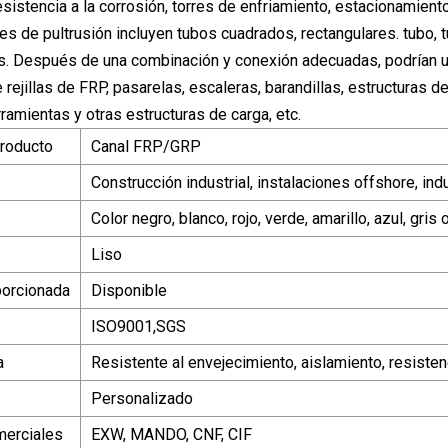
esistencia a la corrosión, torres de enfriamiento, estacionamient
es de pultrusión incluyen tubos cuadrados, rectangulares. tubo, tub
s. Después de una combinación y conexión adecuadas, podrían
rejillas de FRP, pasarelas, escaleras, barandillas, estructuras d
amientas y otras estructuras de carga, etc.
roducto
Canal FRP/GRP
Construcción industrial, instalaciones offshore, ind
Color negro, blanco, rojo, verde, amarillo, azul, gri
Liso
porcionada
Disponible
ISO9001,SGS
a
Resistente al envejecimiento, aislamiento, resisten
Personalizado
merciales
EXW, MANDO, CNF, CIF