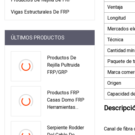
Ventaja
Vigas Estructurales De FRP
Longitud
Mercados elé
ÚLTIMOS PRODUCTOS
Técnica
Cantidad mín
Productos De
Paquete de t
Rejilla Pultruida
FRP/GRP
Marca comerc
Origen
Productos FRP
Capacidad de
Casas Domo FRP
Herramientas
Descripci
Hardware
Serpiente Rodder
Canal de fibra
Del Cable De