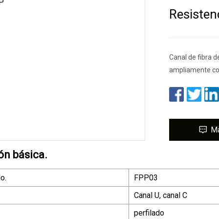
Resisten
Canal de fibra d
ampliamente com
M
ón básica.
o.
FPP03
Canal U, canal C
perfilado