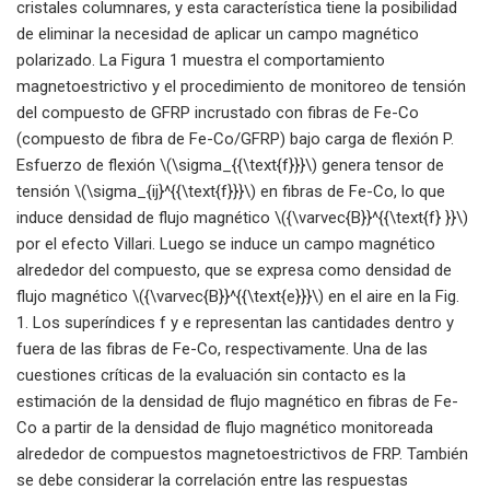
cristales columnares, y esta característica tiene la posibilidad
de eliminar la necesidad de aplicar un campo magnético
polarizado. La Figura 1 muestra el comportamiento
magnetoestrictivo y el procedimiento de monitoreo de tensión
del compuesto de GFRP incrustado con fibras de Fe-Co
(compuesto de fibra de Fe-Co/GFRP) bajo carga de flexión P.
Esfuerzo de flexión \(\sigma_{{\text{f}}}\) genera tensor de
tensión \(\sigma_{ij}^{{\text{f}}}\) en fibras de Fe-Co, lo que
induce densidad de flujo magnético \({\varvec{B}}^{{\text{f} }}\)
por el efecto Villari. Luego se induce un campo magnético
alrededor del compuesto, que se expresa como densidad de
flujo magnético \({\varvec{B}}^{{\text{e}}}\) en el aire en la Fig.
1. Los superíndices f y e representan las cantidades dentro y
fuera de las fibras de Fe-Co, respectivamente. Una de las
cuestiones críticas de la evaluación sin contacto es la
estimación de la densidad de flujo magnético en fibras de Fe-
Co a partir de la densidad de flujo magnético monitoreada
alrededor de compuestos magnetoestrictivos de FRP. También
se debe considerar la correlación entre las respuestas