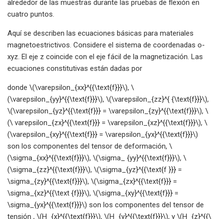
alrededor de las muestras durante las pruebas de flexión en
cuatro puntos.
Aquí se describen las ecuaciones básicas para materiales
magnetoestrictivos. Considere el sistema de coordenadas o-
xyz. El eje z coincide con el eje fácil de la magnetización. Las
ecuaciones constitutivas están dadas por
donde \(\varepsilon_{xx}^{{\text{f}}}\), \
(\varepsilon_{yy}^{{\text{f}}}\), \(\varepsilon_{zz}^{ {\text{f}}}\),
\(\varepsilon_{yz}^{{\text{f}}} = \varepsilon_{zy}^{{\text{f}}}\), \
(\ varepsilon_{zx}^{{\text{f}}} = \varepsilon_{xz}^{{\text{f}}}\), \
(\varepsilon_{xy}^{{\text{f}}} = \varepsilon_{yx}^{{\text{f}}}\)
son los componentes del tensor de deformación, \
(\sigma_{xx}^{{\text{f}}}\), \(\sigma_ {yy}^{{\text{f}}}\), \
(\sigma_{zz}^{{\text{f}}}\), \(\sigma_{yz}^{{\text{f }}} =
\sigma_{zy}^{{\text{f}}}\), \(\sigma_{zx}^{{\text{f}}} =
\sigma_{xz}^{{\text {f}}}\), \(\sigma_{xy}^{{\text{f}}} =
\sigma_{yx}^{{\text{f}}}\) son los componentes del tensor de
tensión , \(H_{x}^{{\text{f}}}\), \(H_{y}^{{\text{f}}}\), y \(H_{z}^{{\