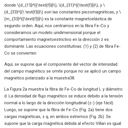
donde \(d_{15}^{{\text{f}}}\), \(d_{31}^{{\text{f}}}\), y \
(d_{33}^{{\ text{f}}}\) son las constantes piezomagnéticas, y \
(m_{33}^{{\text{f}}}\) es la constante magnetoelástica de
segundo orden. Aquí, nos centramos en la fibra Fe-Co y
consideramos un modelo unidimensional porque el
comportamiento magnetoestrictivo en la dirección z es
dominante. Las ecuaciones constitutivas. (1) y (2) de fibra Fe-
Co se convierten
Aquí, se supone que el componente del vector de intensidad
del campo magnético se omite porque no se aplicó un campo
magnético polarizado a la muestra38.
La Figura 2a muestra la fibra de Fe-Co de longitud L y diámetro
d. La densidad de flujo magnético se induce debido a la tensión
normal a lo largo de la dirección longitudinal (z-) (eje fácil).
Luego, se supone que la fibra de Fe-Co (Fig. 2a) tiene dos
cargas magnéticas, ± q, en ambos extremos (Fig. 2b). Se
supone que la carga magnética debida al efecto Villari es igual