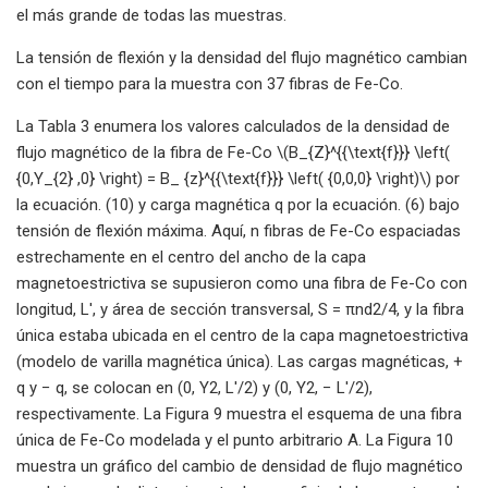
el más grande de todas las muestras.
La tensión de flexión y la densidad del flujo magnético cambian
con el tiempo para la muestra con 37 fibras de Fe-Co.
La Tabla 3 enumera los valores calculados de la densidad de
flujo magnético de la fibra de Fe-Co \(B_{Z}^{{\text{f}}} \left(
{0,Y_{2} ,0} \right) = B_ {z}^{{\text{f}}} \left( {0,0,0} \right)\) por
la ecuación. (10) y carga magnética q por la ecuación. (6) bajo
tensión de flexión máxima. Aquí, n fibras de Fe-Co espaciadas
estrechamente en el centro del ancho de la capa
magnetoestrictiva se supusieron como una fibra de Fe-Co con
longitud, L′, y área de sección transversal, S = πnd2/4, y la fibra
única estaba ubicada en el centro de la capa magnetoestrictiva
(modelo de varilla magnética única). Las cargas magnéticas, +
q y − q, se colocan en (0, Y2, L′/2) y (0, Y2, − L′/2),
respectivamente. La Figura 9 muestra el esquema de una fibra
única de Fe-Co modelada y el punto arbitrario A. La Figura 10
muestra un gráfico del cambio de densidad de flujo magnético