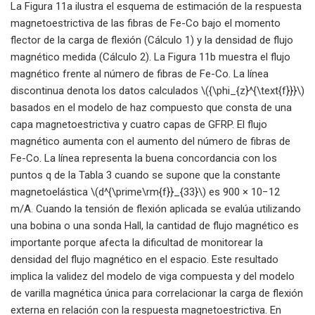
La Figura 11a ilustra el esquema de estimación de la respuesta
magnetoestrictiva de las fibras de Fe-Co bajo el momento
flector de la carga de flexión (Cálculo 1) y la densidad de flujo
magnético medida (Cálculo 2). La Figura 11b muestra el flujo
magnético frente al número de fibras de Fe-Co. La línea
discontinua denota los datos calculados \({\phi_{z}^{\text{f}}}\)
basados ​​en el modelo de haz compuesto que consta de una
capa magnetoestrictiva y cuatro capas de GFRP. El flujo
magnético aumenta con el aumento del número de fibras de
Fe-Co. La línea representa la buena concordancia con los
puntos q de la Tabla 3 cuando se supone que la constante
magnetoelástica \(d^{\prime\rm{f}}_{33}\) es 900 × 10−12
m/A. Cuando la tensión de flexión aplicada se evalúa utilizando
una bobina o una sonda Hall, la cantidad de flujo magnético es
importante porque afecta la dificultad de monitorear la
densidad del flujo magnético en el espacio. Este resultado
implica la validez del modelo de viga compuesta y del modelo
de varilla magnética única para correlacionar la carga de flexión
externa en relación con la respuesta magnetoestrictiva. En