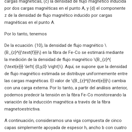
cargas magnéticas, (c) la densidad de flujo magnético inducida
por dos cargas magnéticas en el punto A, y (d) el componente
z de la densidad de flujo magnético inducido por cargas
magnéticas en el punto A.
Por lo tanto, tenemos
De la ecuación. (10), la densidad de flujo magnético \
(B_{z}^{{\text{f}}}\) en la fibra de Fe-Co se estimará mediante
la medición de la densidad de flujo magnético \(B_{z}^{
{\text{e}}} \left( {0,y,0} \right)\). Aquí, se supone que la densidad
de flujo magnético estimada se distribuye uniformemente entre
las cargas magnéticas. El valor de \(B_{z}^{{\text{e}}}\) cambia
con una carga externa. Por lo tanto, a partir del análisis anterior,
podemos predecir la tensión en la fibra Fe-Co monitoreando la
variación de la inducción magnética a través de la fibra
magnetoestrictiva.
A continuación, consideramos una viga compuesta de cinco
capas simplemente apoyada de espesor h, ancho b con cuatro