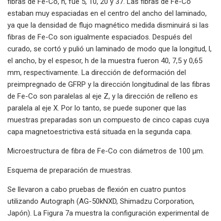
fibras de Fe-Co, n, fue 5, 10, 20 y 37. Las fibras de Fe-Co
estaban muy espaciadas en el centro del ancho del laminado,
ya que la densidad de flujo magnético medida disminuirá si las
fibras de Fe-Co son igualmente espaciados. Después del
curado, se cortó y pulió un laminado de modo que la longitud, l,
el ancho, by el espesor, h de la muestra fueron 40, 7,5 y 0,65
mm, respectivamente. La dirección de deformación del
preimpregnado de GFRP y la dirección longitudinal de las fibras
de Fe-Co son paralelas al eje Z, y la dirección de relleno es
paralela al eje X. Por lo tanto, se puede suponer que las
muestras preparadas son un compuesto de cinco capas cuya
capa magnetoestrictiva está situada en la segunda capa.
Microestructura de fibra de Fe-Co con diámetros de 100 μm.
Esquema de preparación de muestras.
Se llevaron a cabo pruebas de flexión en cuatro puntos
utilizando Autograph (AG-50kNXD, Shimadzu Corporation,
Japón). La Figura 7a muestra la configuración experimental de