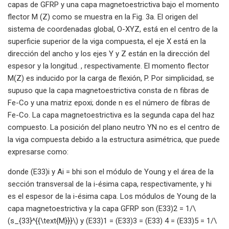
capas de GFRP y una capa magnetoestrictiva bajo el momento
flector M (Z) como se muestra en la Fig. 3a. El origen del
sistema de coordenadas global, O-XYZ, está en el centro de la
superficie superior de la viga compuesta, el eje X está en la
dirección del ancho y los ejes Y y Z están en la dirección del
espesor y la longitud. , respectivamente. El momento flector
M(Z) es inducido por la carga de flexión, P. Por simplicidad, se
supuso que la capa magnetoestrictiva consta de n fibras de
Fe-Co y una matriz epoxi; donde n es el número de fibras de
Fe-Co. La capa magnetoestrictiva es la segunda capa del haz
compuesto. La posición del plano neutro YN no es el centro de
la viga compuesta debido a la estructura asimétrica, que puede
expresarse como:
donde (E33)i y Ai = bhi son el módulo de Young y el área de la
sección transversal de la i-ésima capa, respectivamente, y hi
es el espesor de la i-ésima capa. Los módulos de Young de la
capa magnetoestrictiva y la capa GFRP son (E33)2 = 1/\
(s_{33}^{{\text{M}}}\) y (E33)1 = (E33)3 = (E33) 4 = (E33)5 = 1/\