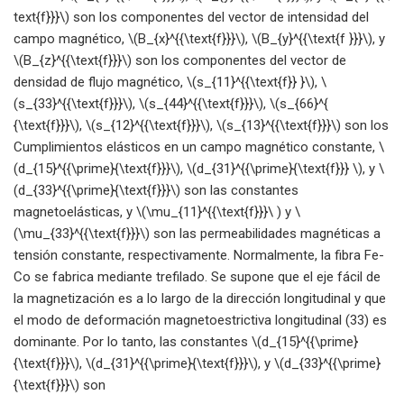
text{f}}}\) son los componentes del vector de intensidad del
campo magnético, \(B_{x}^{{\text{f}}}\), \(B_{y}^{{\text{f }}}\), y
\(B_{z}^{{\text{f}}}\) son los componentes del vector de
densidad de flujo magnético, \(s_{11}^{{\text{f}} }\), \
(s_{33}^{{\text{f}}}\), \(s_{44}^{{\text{f}}}\), \(s_{66}^{
{\text{f}}}\), \(s_{12}^{{\text{f}}}\), \(s_{13}^{{\text{f}}}\) son los
Cumplimientos elásticos en un campo magnético constante, \
(d_{15}^{{\prime}{\text{f}}}\), \(d_{31}^{{\prime}{\text{f}}} \), y \
(d_{33}^{{\prime}{\text{f}}}\) son las constantes
magnetoelásticas, y \(\mu_{11}^{{\text{f}}}\ ) y \
(\mu_{33}^{{\text{f}}}\) son las permeabilidades magnéticas a
tensión constante, respectivamente. Normalmente, la fibra Fe-
Co se fabrica mediante trefilado. Se supone que el eje fácil de
la magnetización es a lo largo de la dirección longitudinal y que
el modo de deformación magnetoestrictiva longitudinal (33) es
dominante. Por lo tanto, las constantes \(d_{15}^{{\prime}
{\text{f}}}\), \(d_{31}^{{\prime}{\text{f}}}\), y \(d_{33}^{{\prime}
{\text{f}}}\) son