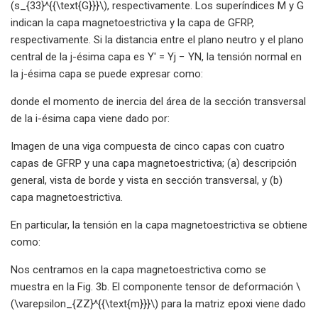
(s_{33}^{{\text{G}}}\), respectivamente. Los superíndices M y G
indican la capa magnetoestrictiva y la capa de GFRP,
respectivamente. Si la distancia entre el plano neutro y el plano
central de la j-ésima capa es Y′ = Yj − YN, la tensión normal en
la j-ésima capa se puede expresar como:
donde el momento de inercia del área de la sección transversal
de la i-ésima capa viene dado por:
Imagen de una viga compuesta de cinco capas con cuatro
capas de GFRP y una capa magnetoestrictiva; (a) descripción
general, vista de borde y vista en sección transversal, y (b)
capa magnetoestrictiva.
En particular, la tensión en la capa magnetoestrictiva se obtiene
como:
Nos centramos en la capa magnetoestrictiva como se
muestra en la Fig. 3b. El componente tensor de deformación \
(\varepsilon_{ZZ}^{{\text{m}}}\) para la matriz epoxi viene dado