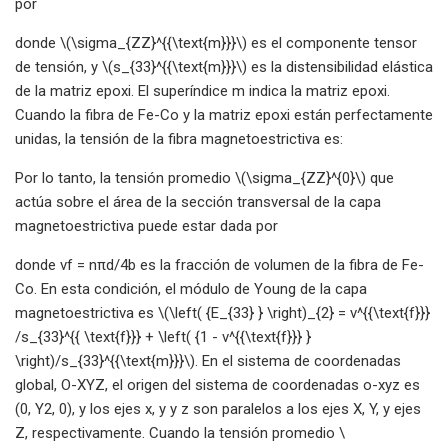
por
donde \(\sigma_{ZZ}^{{\text{m}}}\) es el componente tensor
de tensión, y \(s_{33}^{{\text{m}}}\) es la distensibilidad elástica
de la matriz epoxi. El superíndice m indica la matriz epoxi.
Cuando la fibra de Fe-Co y la matriz epoxi están perfectamente
unidas, la tensión de la fibra magnetoestrictiva es:
Por lo tanto, la tensión promedio \(\sigma_{ZZ}^{0}\) que
actúa sobre el área de la sección transversal de la capa
magnetoestrictiva puede estar dada por
donde vf = nπd/4b es la fracción de volumen de la fibra de Fe-
Co. En esta condición, el módulo de Young de la capa
magnetoestrictiva es \(\left( {E_{33} } \right)_{2} = v^{{\text{f}}}
/s_{33}^{{ \text{f}}} + \left( {1 - v^{{\text{f}}} }
\right)/s_{33}^{{\text{m}}}\). En el sistema de coordenadas
global, O-XYZ, el origen del sistema de coordenadas o-xyz es
(0, Y2, 0), y los ejes x, y y z son paralelos a los ejes X, Y, y ejes
Z, respectivamente. Cuando la tensión promedio \