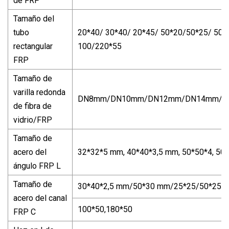
de FRP
Tamaño del
tubo
20*40/ 30*40/ 20*45/ 50*20/50*25/ 50
rectangular
100/220*55
FRP
Tamaño de
varilla redonda
DN8mm/DN10mm/DN12mm/DN14mm/D
de fibra de
vidrio/FRP
Tamaño de
acero del
32*32*5 mm, 40*40*3,5 mm, 50*50*4, 50
ángulo FRP L
Tamaño de
30*40*2,5 mm/50*30 mm/25*25/50*25/55*
acero del canal
100*50,180*50
FRP C