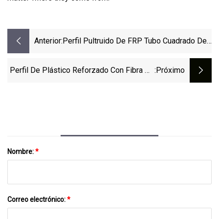
Anterior:
Perfil Pultruido De FRP Tubo Cuadrado De
Pultrusión Y Tubo Estriado Tubo Cuadrado
De Fibra De Vidrio GRP Brazo Cruzado De
Perfil De Plástico Reforzado Con Fibra De
:próximo
FRP
Vidrio FRP Rejilla De Fibra De Vidrio,
Pultruida I
Nombre:
*
Correo electrónico:
*