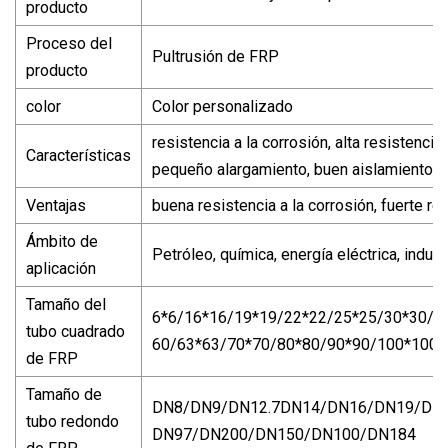
producto
Proceso del
Pultrusión de FRP
producto
color
Color personalizado
resistencia a la corrosión, alta resistenc
Características
pequeño alargamiento, buen aislamiento
Ventajas
buena resistencia a la corrosión, fuerte res
Ámbito de
Petróleo, química, energía eléctrica, indust
aplicación
Tamaño del
6*6/16*16/19*19/22*22/25*25/30*30/ 
tubo cuadrado
60/63*63/70*70/80*80/90*90/100*100/
de FRP
Tamaño de
DN8/DN9/DN12.7DN14/DN16/DN19/DN
tubo redondo
DN97/DN200/DN150/DN100/DN184